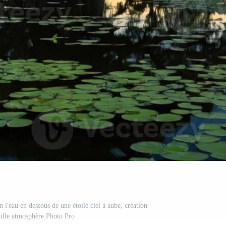
 l'eau en dessous de une étoilé ciel à aube, création
ille atmosphère Photo Pro