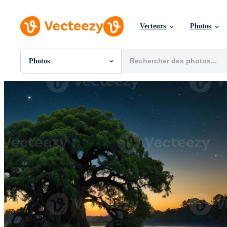
Vecteurs
Photos
Photos
Toutes Images
Photos
PNGs
PSDs
SVGs
Modèles
Vecteurs
Vidéos
Motion graphics
Images Éditoriales
Événements Éditoriaux