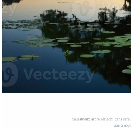
majestueux arbre réfléchi dans serein
une tranqu