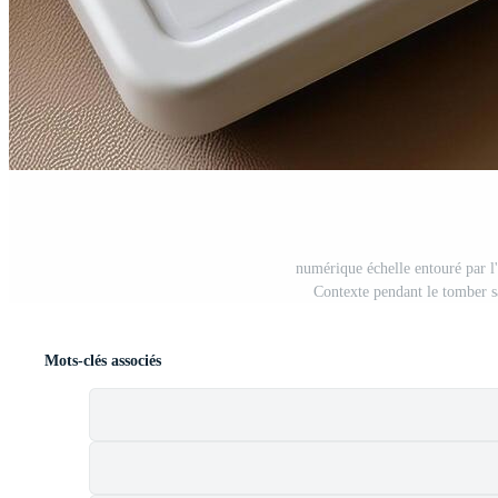
numérique échelle entouré par l
Contexte pendant le tomber s
Mots-clés associés