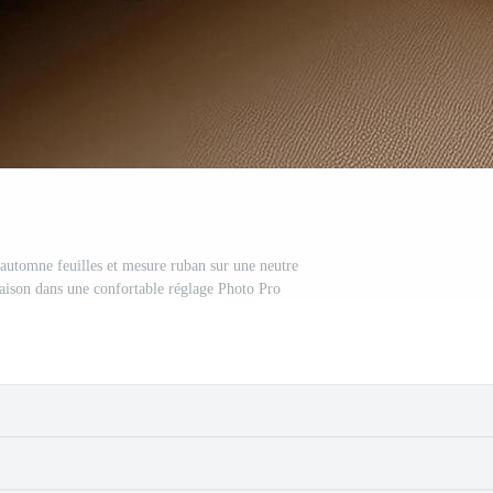
'automne feuilles et mesure ruban sur une neutre
aison dans une confortable réglage Photo Pro