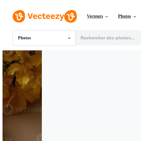
Vecteurs
Photos
Photos
Toutes Images
Photos
PNGs
PSDs
SVGs
Modèles
Vecteurs
Vidéos
Motion graphics
Images Éditoriales
Événements Éditoriaux