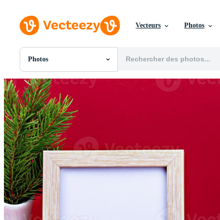
Vecteurs
Photos
Photos
Toutes Images
Photos
PNGs
PSDs
SVGs
Modèles
Vecteurs
Vidéos
Motion graphics
Images Éditoriales
Événements Éditoriaux