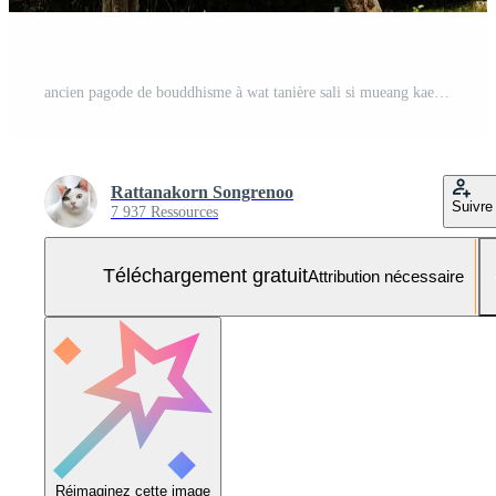
ancien pagode de bouddhisme à wat tanière sali si mueang kaen temple. dans chiang mai Province dans Thaïlande Photo Gratuite
Rattanakorn Songrenoo
Suivre
7 937 Ressources
Téléchargement gratuit
Attribution nécessaire
Réimaginez cette image