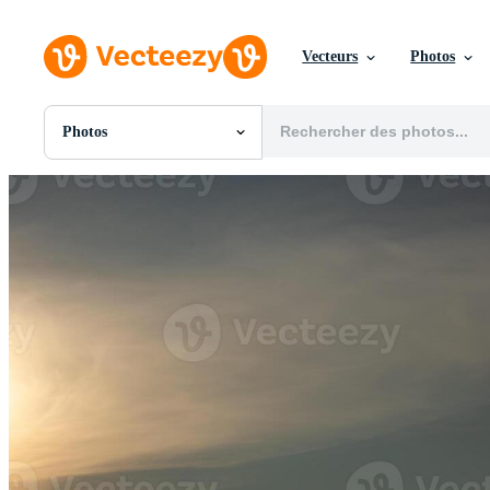
Vecteurs
Photos
Photos
Toutes Images
Photos
PNGs
PSDs
SVGs
Modèles
Vecteurs
Vidéos
Motion graphics
Images Éditoriales
Événements Éditoriaux