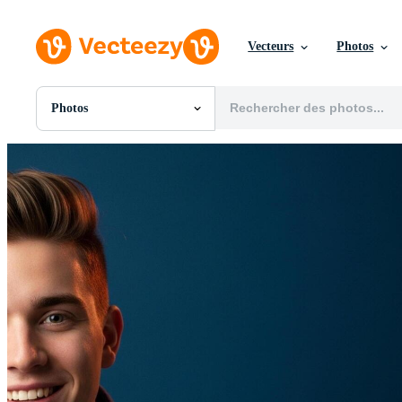
Vecteurs
Photos
Photos
Toutes Images
Photos
PNGs
PSDs
SVGs
Modèles
Vecteurs
Vidéos
Motion graphics
Images Éditoriales
Événements Éditoriaux