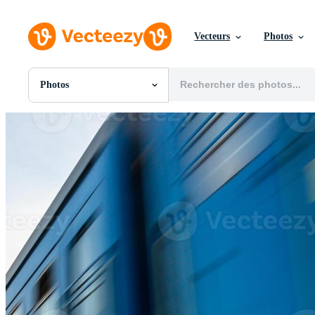
Vecteurs
Photos
Photos
Toutes Images
Photos
PNGs
PSDs
SVGs
Modèles
Vecteurs
Vidéos
Motion graphics
Images Éditoriales
Événements Éditoriaux