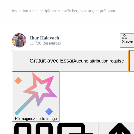
invitation à une périple est sur afficher, avec argent prêt pour dépenses. une stylo est assis à côté de une d'or grossissant verre un haut une en bois surface, avec laisser est Voyage en bonne place imprimé Photo Pro
Ihar Halavach
Suivre
11 730 Ressources
Gratuit avec Essai
Aucune attribution requise
Réimaginez cette image