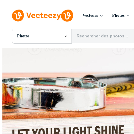
Vecteurs
Photos
Photos
Toutes Images
Photos
PNGs
PSDs
SVGs
Modèles
Vecteurs
Vidéos
Motion graphics
Images Éditoriales
Événements Éditoriaux