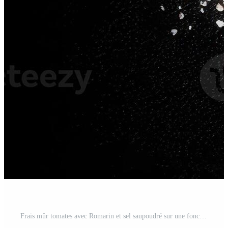
Frais mûr tomates avec Romarin et sel saupoudré sur une foncé surface, représentant Urbain ferme prime. Photo Pro