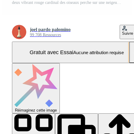
deux vibrant rouge cardinal des oiseaux perche sur une neigeux pin branche pendant une doux hiver chute de neige Photo Pro
joel pardo palomino
Suivre
99 708 Ressources
Gratuit avec Essai
Aucune attribution requise
Réimaginez cette image