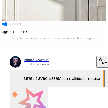
rtager sur Pinterest
une brillant et aéré cuisine compteur avec une en bois Coupe conseil, une petit mis en pot usine, une du vin verre, et cuisine ustensiles contre une bleu mur Photo Pro
Nilufa Yeasmin
Suivre
17 548 Ressources
Gratuit avec Essai
Aucune attribution requise