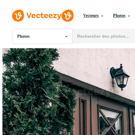
Vecteurs
Photos
Photos
Toutes Images
Photos
PNGs
PSDs
SVGs
Modèles
Vecteurs
Vidéos
Motion graphics
Images Éditoriales
Événements Éditoriaux