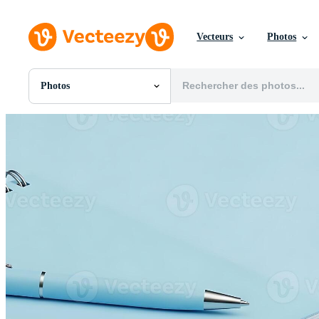
Vecteurs
Photos
Photos
Toutes Images
Photos
PNGs
PSDs
SVGs
Modèles
Vecteurs
Vidéos
Motion graphics
Images Éditoriales
Événements Éditoriaux