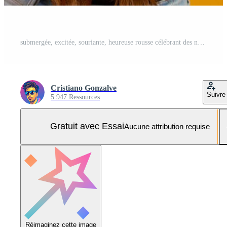
submergée, excitée, souriante, heureuse rousse célébrant des nouvelles incroyables, remportant la victoire, remportant la compétition, triomphant en tant que championne, gagnant un but ou un événement chanceux inattendu s'est produit. sur jaune. Photo Pro
Cristiano Gonzalve
Suivre
5 947 Ressources
Gratuit avec Essai
Aucune attribution requise
Réimaginez cette image