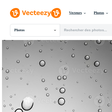
Vecteurs
Photos
Photos
Toutes Images
Photos
PNGs
PSDs
SVGs
Modèles
Vecteurs
Vidéos
Motion graphics
Images Éditoriales
Événements Éditoriaux