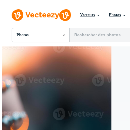
Vecteurs
Photos
Photos
Toutes Images
Photos
PNGs
PSDs
SVGs
Modèles
Vecteurs
Vidéos
Motion graphics
Images Éditoriales
Événements Éditoriaux