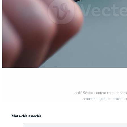
actif Sénior content retraite per
acoustique guitare proche e
Mots-clés associés