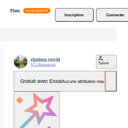
Plans
Inscription
Connecter
rizqiono rosyid
Suivre
675 Ressources
Gratuit avec Essai
Aucune attribution requise