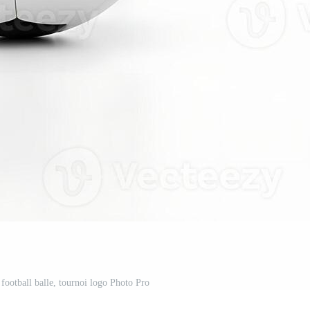
 football balle, tournoi logo Photo Pro