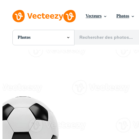
Vecteurs
Photos
Photos
Toutes Images
Photos
PNGs
PSDs
SVGs
Modèles
Vecteurs
Vidéos
Motion graphics
Images Éditoriales
Événements Éditoriaux