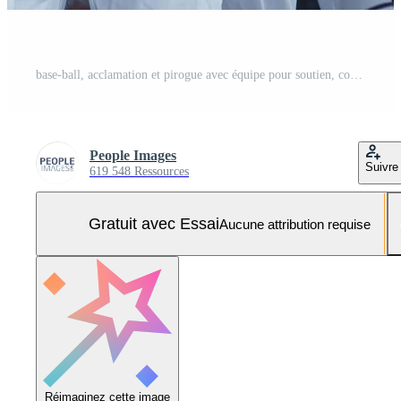
base-ball, acclamation et pirogue avec équipe pour soutien, content et regarder dans ombre de été chaleur. champ, des sports et Succès pour compétition avec Masculin personnes, excité et ensemble pour balle molle club rencontre Photo Pro
People Images
Suivre
619 548 Ressources
Gratuit avec Essai
Aucune attribution requise
Réimaginez cette image