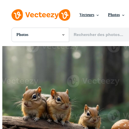
Vecteurs
Photos
Photos
Toutes Images
Photos
PNGs
PSDs
SVGs
Modèles
Vecteurs
Vidéos
Motion graphics
Images Éditoriales
Événements Éditoriaux