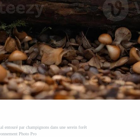
nal entouré par champignons dans une serein forêt
ronnement Photo Pro