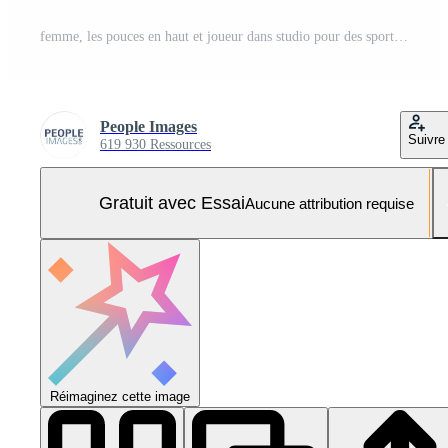
femme, les pouces en haut et joueur dans studio pour des sports, Oui et comme pour aptitude, Football et portrait par bleu Contexte. africain athlète, fille et content avec signe, icône et emoji pour football dans Nigeria Photo Pro
People Images
Suivre
619 930 Ressources
Gratuit avec Essai
Aucune attribution requise
Réimaginez cette image