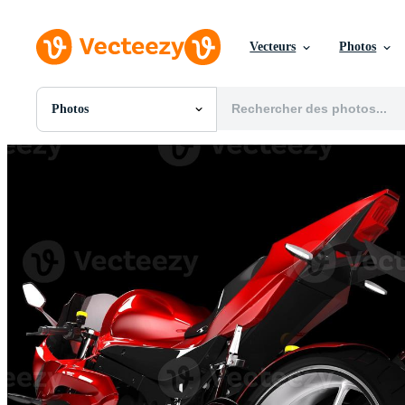
Vecteurs
Photos
Photos
Toutes Images
Photos
PNGs
PSDs
SVGs
Modèles
Vecteurs
Vidéos
Motion graphics
Images Éditoriales
Événements Éditoriaux