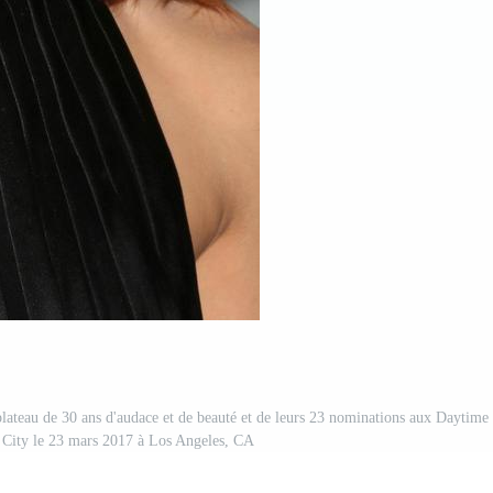
plateau de 30 ans d'audace et de beauté et de leurs 23 nominations aux Daytime
City le 23 mars 2017 à Los Angeles, CA