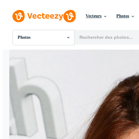
Vecteurs
Photos
Photos
Toutes Images
Photos
PNGs
PSDs
SVGs
Modèles
Vecteurs
Vidéos
Motion graphics
Images Éditoriales
Événements Éditoriaux