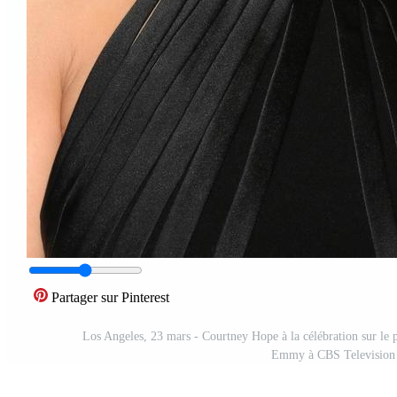
Partager sur Pinterest
Los Angeles, 23 mars - Courtney Hope à la célébration sur le 
Emmy à CBS Television 