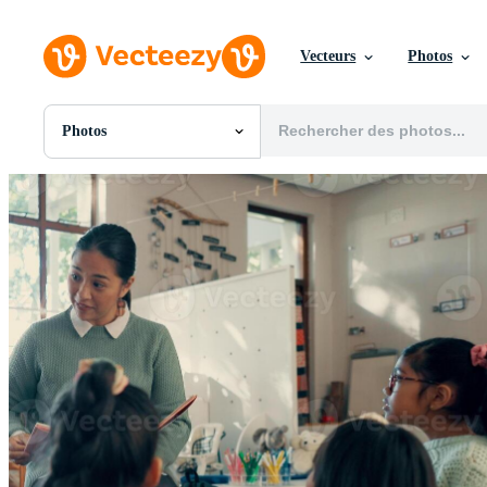
Vecteurs
Photos
Photos
Toutes Images
Photos
PNGs
PSDs
SVGs
Modèles
Vecteurs
Vidéos
Motion graphics
Images Éditoriales
Événements Éditoriaux