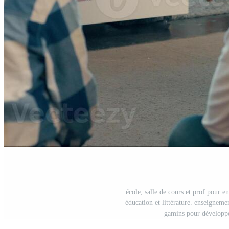
école, salle de cours et prof pour en
éducation et littérature. enseigneme
gamins pour développe