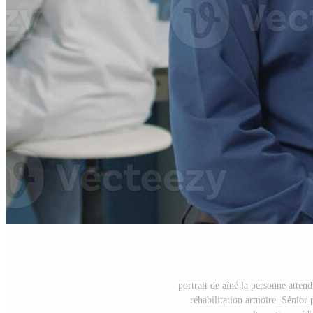
portrait de aîné la personne atten
réhabilitation armoire. Sénior