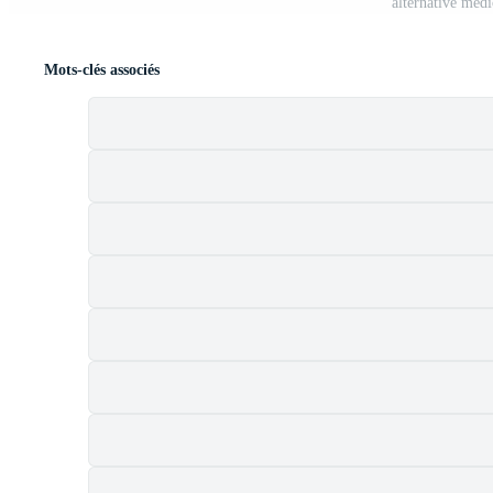
alternative méd
Mots-clés associés