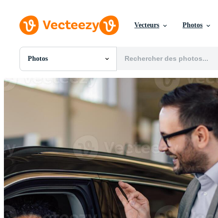
Vecteurs
Photos
Photos
Toutes Images
Photos
PNGs
PSDs
SVGs
Modèles
Vecteurs
Vidéos
Motion graphics
Images Éditoriales
Événements Éditoriaux