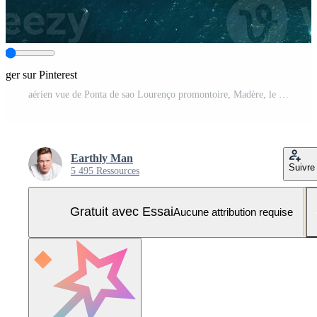
tager sur Pinterest
aérien vue de Ponta de sao Lourenço promontoire, Madère, le Portugal 4 Photo Pro
Earthly Man
Suivre
5 495 Ressources
Gratuit avec Essai
Aucune attribution requise