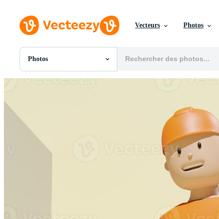
Vecteurs
Photos
Photos
Toutes Images
Photos
PNGs
PSDs
SVGs
Modèles
Vecteurs
Vidéos
Motion graphics
Images Éditoriales
Événements Éditoriaux