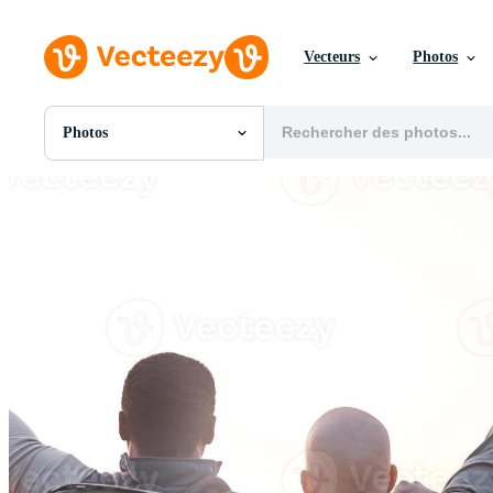
Vecteurs
Photos
Photos
Toutes Images
Photos
PNGs
PSDs
SVGs
Modèles
Vecteurs
Vidéos
Motion graphics
Images Éditoriales
Événements Éditoriaux