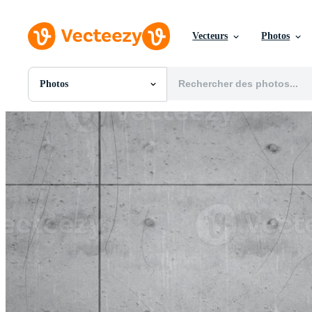
Vecteurs
Photos
Photos
Toutes Images
Photos
PNGs
PSDs
SVGs
Modèles
Vecteurs
Vidéos
Motion graphics
Images Éditoriales
Événements Éditoriaux