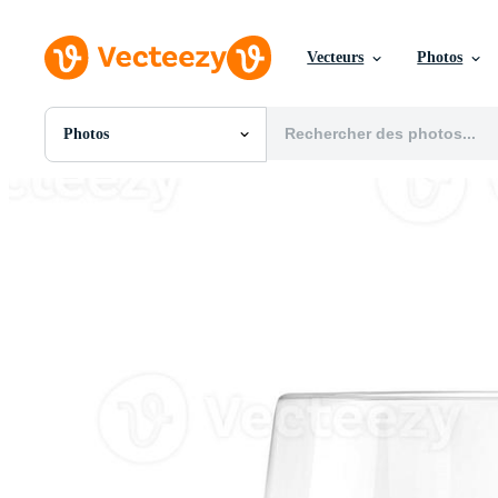
Vecteurs
Photos
Photos
Toutes Images
Photos
PNGs
PSDs
SVGs
Modèles
Vecteurs
Vidéos
Motion graphics
Images Éditoriales
Événements Éditoriaux