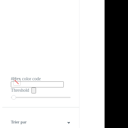
#Hex color code
Threshold
Trier par