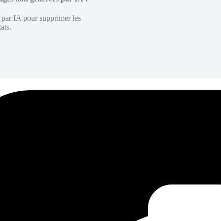
é par IA pour supprimer les
ats.