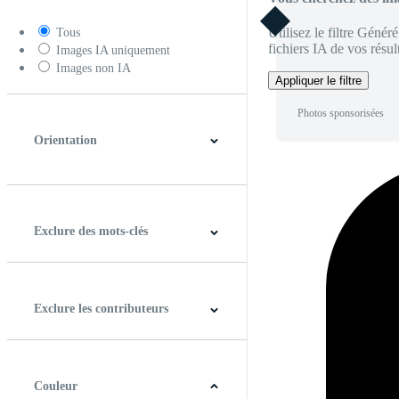
Utilisez le filtre Génér
Tous
fichiers IA de vos résult
Images IA uniquement
Images non IA
Appliquer le filtre
Photos sponsorisées
Orientation
Horizontal
Verticale
Carré
Panoramique
Exclure des mots-clés
Exclure les contributeurs
Couleur