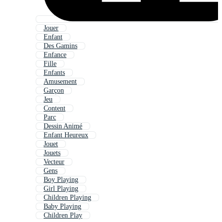
Jouer
Enfant
Des Gamins
Enfance
Fille
Enfants
Amusement
Garçon
Jeu
Content
Parc
Dessin Animé
Enfant Heureux
Jouet
Jouets
Vecteur
Gens
Boy Playing
Girl Playing
Children Playing
Baby Playing
Children Play