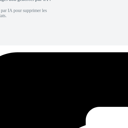
é par IA pour supprimer les
ats.