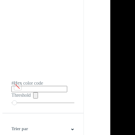
#Hex color code
Threshold
Trier par