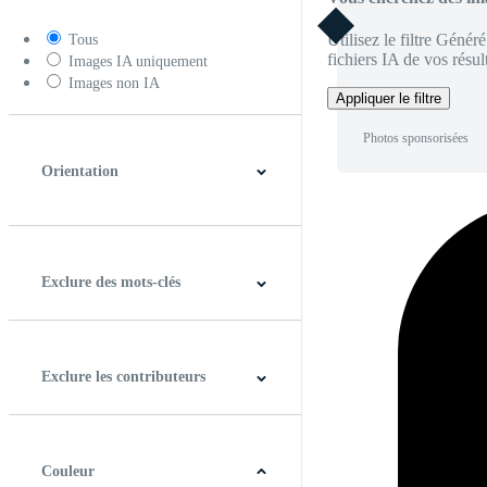
Utilisez le filtre Génér
Tous
fichiers IA de vos résult
Images IA uniquement
Images non IA
Appliquer le filtre
Photos sponsorisées
Orientation
Horizontal
Verticale
Carré
Panoramique
Exclure des mots-clés
Exclure les contributeurs
Couleur