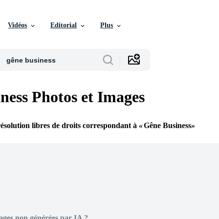
Vidéos
Editorial
Plus
ness Photos et Images
ésolution libres de droits correspondant à
Gêne Business
ages non générées par IA ?