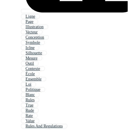
Ligne
Page
Illustration
Vecteur
Conception
Symbole
Icône
Silhouette
Mesure
Outil
Contexte
École
Ensemble
Loi
Politique
Blanc
Rules
True
Rude
Rate
Value
Rules And Regulations