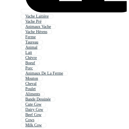
Vache Laitière
Vache Pré
Animaux Vache
Vache Hérens
Ferme
Taureau
Animal
Lait
Chèvre
Boeuf
Porc
Animaux De La Ferme
Mouton
Cheval
Poulet
Aliments
Bande Dessinée
Cute Cow
Dairy Cow
Beef Cow
Cows
Milk Cow