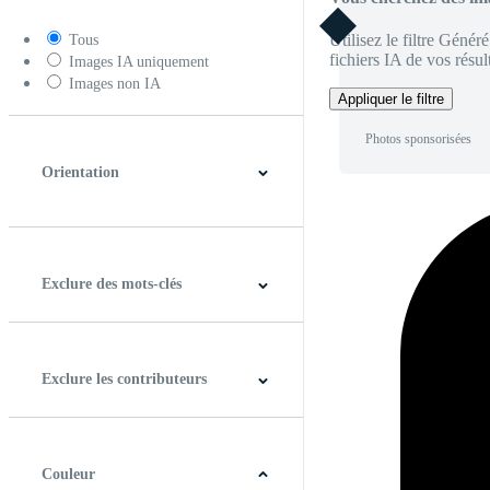
Utilisez le filtre Génér
Tous
fichiers IA de vos résult
Images IA uniquement
Images non IA
Appliquer le filtre
Photos sponsorisées
Orientation
Horizontal
Verticale
Carré
Panoramique
Exclure des mots-clés
Exclure les contributeurs
Couleur