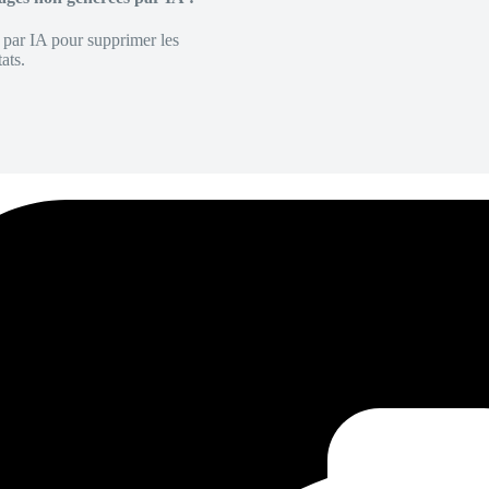
é par IA pour supprimer les
ats.