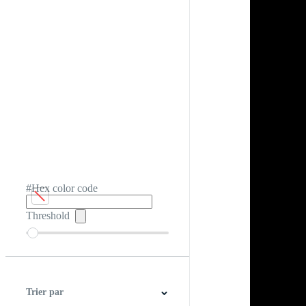
#Hex color code
Threshold
Trier par