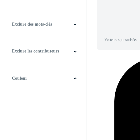
Horizontal
Verticale
Carré
Panoramique
Exclure des mots-clés
Vecteurs sponsorisées
Exclure les contributeurs
Couleur