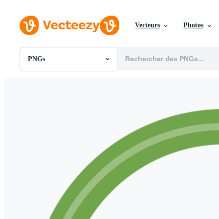
Vecteurs
Photos
PNGs
Toutes Images
Photos
PNGs
PSDs
SVGs
Modèles
Vecteurs
Vidéos
Motion graphics
Images Éditoriales
Événements Éditoriaux