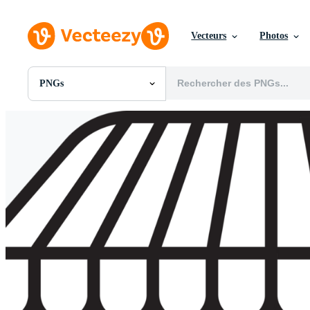
Vecteurs
Photos
PNGs
Toutes Images
Photos
PNGs
PSDs
SVGs
Modèles
Vecteurs
Vidéos
Motion graphics
Images Éditoriales
Événements Éditoriaux