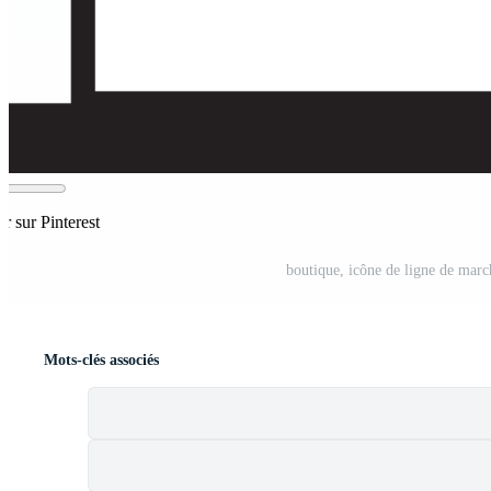
r sur Pinterest
boutique, icône de ligne de mar
Mots-clés associés