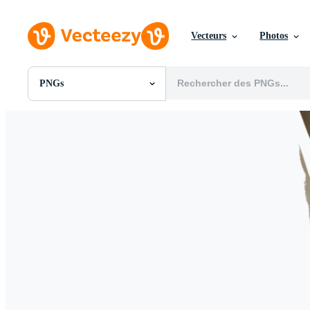
Vecteurs
Photos
PNGs
Toutes Images
Photos
PNGs
PSDs
SVGs
Modèles
Vecteurs
Vidéos
Motion graphics
Images Éditoriales
Événements Éditoriaux