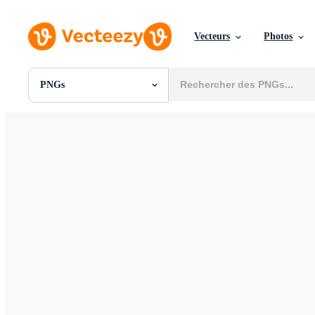
Vecteurs
Photos
PNGs
Toutes Images
Photos
PNGs
PSDs
SVGs
Modèles
Vecteurs
Vidéos
Motion graphics
Images Éditoriales
Événements Éditoriaux