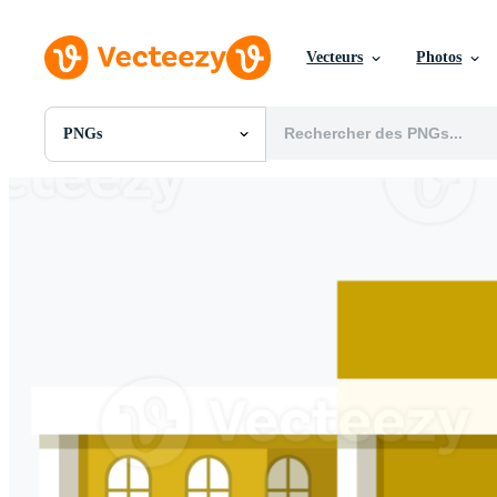
Vecteurs
Photos
PNGs
Toutes Images
Photos
PNGs
PSDs
SVGs
Modèles
Vecteurs
Vidéos
Motion graphics
Images Éditoriales
Événements Éditoriaux