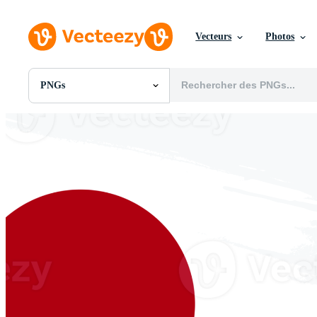
Vecteurs
Photos
PNGs
Toutes Images
Photos
PNGs
PSDs
SVGs
Modèles
Vecteurs
Vidéos
Motion graphics
Images Éditoriales
Événements Éditoriaux