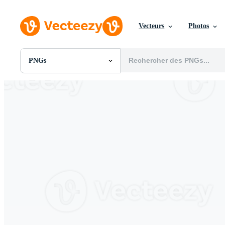
Vecteurs
Photos
PNGs
Toutes Images
Photos
PNGs
PSDs
SVGs
Modèles
Vecteurs
Vidéos
Motion graphics
Images Éditoriales
Événements Éditoriaux