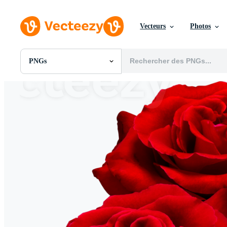
Vecteurs
Photos
PNGs
Toutes Images
Photos
PNGs
PSDs
SVGs
Modèles
Vecteurs
Vidéos
Motion graphics
Images Éditoriales
Événements Éditoriaux