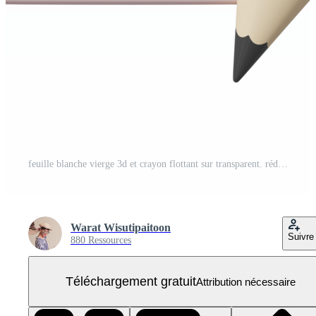
feuille blanche vierge 3d et crayon flottant sur transparent. rédaction, bloc-notes, presse-papiers, écriture sur document, prise de notes, concept de plan de projet. style minimal d'icône de dessin animé. illustration de rendu 3d PNG Gratuit
Warat Wisutipaitoon
Suivre
880 Ressources
Téléchargement gratuit
Attribution nécessaire