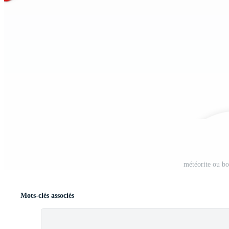
météorite ou bo
Mots-clés associés