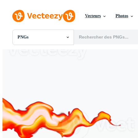
Vecteurs
Photos
PNGs
Toutes Images
Photos
PNGs
PSDs
SVGs
Modèles
Vecteurs
Vidéos
Motion graphics
Images Éditoriales
Événements Éditoriaux