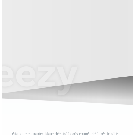
étiquette en papier blanc déchiré bords coupés déchirés fond isolé PNG Pro