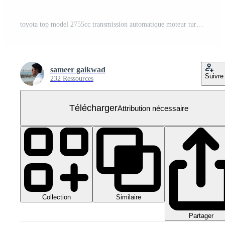
toyota top model 2755cc transmission automatique moteur turbo 6 vitesses
sameer gaikwad
Suivre
232 Ressources
Télécharger
Attribution nécessaire
Collection
Similaire
Partager